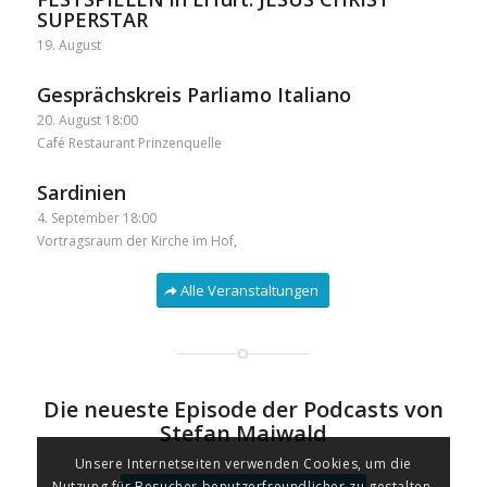
SUPERSTAR
19. August
Gesprächskreis Parliamo Italiano
20. August 18:00
Café Restaurant Prinzenquelle
Sardinien
4. September 18:00
Vortragsraum der Kirche im Hof,
Alle Veranstaltungen
Die neueste Episode der Podcasts von
Stefan Maiwald
Unsere Internetseiten verwenden Cookies, um die
Nutzung für Besucher benutzerfreundlicher zu gestalten.